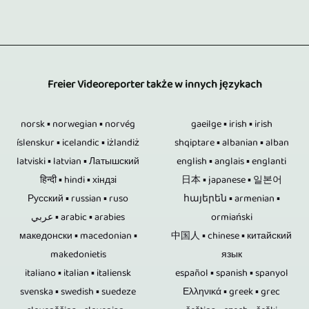
są
z
ray
jest
wiadomości
ścieżki
zdalnie
tylko
mają
montowany
i
dźwiękowe
sterowane.
jedną
bezkonkurencyjne
na
informacji
są
Bardzo
osobą.
zalety.
Freier Videoreporter także w innych językach
wysokowydajnych
po
również
zróżnicowane
Oczywiście
Bezpieczeństwo
komputerach
wydarzenia
przeglądane
ustawienie
norsk ▪ norwegian ▪ norvég
gaeilge ▪ irish ▪ irish
opieramy
danych
przy
kulturalne
i
íslenskur ▪ icelandic ▪ iżlandiż
shqiptare ▪ albanian ▪ alban
kamer
się
na
użyciu
i
latviski ▪ latvian ▪ Латышский
english ▪ anglais ▪ englanti
dostosowywane.
odbywa
na
pamięciach
हिन्दी ▪ hindi ▪ хіндзі
日本 ▪ japanese ▪ 일본어
profesjonalnego
sportowe,
Kompletna
się
Русский ▪ russian ▪ ruso
հայերեն ▪ armenian ▪
metodzie
USB,
oprogramowania.
imprezy
produkcja
عربي ▪ arabic ▪ arabies
ormiański
z
wielokamerowej,
kartach
Freier
towarzyskie
македонски ▪ macedonian ▪
中国人 ▪ chinese ▪ китайский
wideo
centralnego
o
pamięci
makedonietis
язык
Videoreporter
i
obejmuje
punktu.
italiano ▪ italian ▪ italiensk
español ▪ spanish ▪ spanyol
ile
i
oferuje
wiele
stworzenie
svenska ▪ swedish ▪ suedeze
Ελληνικά ▪ greek ▪ grec
Zmniejsza
jest
dyskach