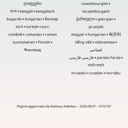
jeśli
CD
ლიტვური
luxembourgish ▪
telewizyjne
wideo.
বাংলা ▪ bengali ▪ bengalisch
lucsamburgach
jest
jest
i
Wycinamy
bugarski ▪ bulgarian ▪ Болгар
ქართული ▪ georgian ▪
to
to,
reportaże
türk ▪ turkish ▪ turc
gruzijski
również
wydarzenie
że
română ▪ romanian ▪ rumen
magyar ▪ hungarian ▪ 匈牙利
wideo
filmy
suomalainen ▪ finnish ▪
tiếng việt ▪ vietnamese ▪
z
nie
na
z
Финланд
فيتنامي
publicznością.
zawierają
różne
فارسی فارسی ▪ persian farsia ▪
ich
Jeśli
żadnych
ফারসি ফারসি
tematy.
lub
hrvatski ▪ croatian ▪ horvātu
rundy
elementów
materiały
przemówień
elektronicznych.
z
bez
Płyty
innych
publiczności
Blu-
Pagina aggiornata da Aleksey Adamou - 2026.08.07 - 07:57:07
źródeł.
mają
ray,
Jeśli
być
DVD