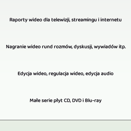
nagrywanie
Do
wielokamerowe
Raporty wideo dla telewizji, streamingu i internetu
rejestracji
i
wideo
produkcję
Również
koncertów,
Nagranie wideo rund rozmów, dyskusji, wywiadów itp.
wideo,
w
spektakli
Freier
tym
teatralnych,
W
Videoreporter
obszarze
Edycja wideo, regulacja wideo, edycja audio
odczytów
zależności
jest
możemy
itp.
od
Twoim
czerpać
Oczywiście
konsekwentnie
zadania,
Małe serie płyt CD, DVD i Blu-ray
partnerem.
z
nagrywanie
stosujemy
kilka
Stosowane
bogatego
wydarzeń,
metodę
kamer
Nasz
są
doświadczenia
koncertów,
wielokamerową.