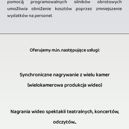
pomocą programowalnych silników obrotowych
umożliwia obniżenie kosztów poprzez zmniejszenie
wydatków na personel.
Oferujemy m.in. następujące usługi:
Synchroniczne nagrywanie z wielu kamer
(wielokamerowa produkcja wideo)
Jeśli
Nagrania wideo spektakli teatralnych, koncertów,
chodzi
odczytów...
o