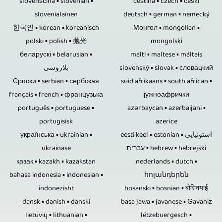
również
innych.
slovenščina ▪ slovenian ▪
čeština ▪ czech ▪ češki
i
to
to
twardych
slovenialainen
deutsch ▪ german ▪ nemecký
możliwość
Nasze
integrację
siłę
한국인 ▪ korean ▪ koreanisch
Монгол ▪ mongolian ▪
rozmowa
nie
produkcji
bogate
logotypów,
polski ▪ polish ▪ 抛光
mongolski
roboczą
i
jest
filmów
doświadczenie
беларускі ▪ belarusian ▪
malti ▪ maltese ▪ máltais
notatek
i
rozmowa
gwarantowane
بلاروسی
slovenský ▪ slovak ▪ словацкий
w
jest
oraz,
koszty,
Српски ▪ serbian ▪ сербская
suid afrikaans ▪ south african ▪
z
na
8K
tak
w
français ▪ french ▪ французька
јужноафрички
ponieważ
kilkoma
zawsze.
/
bogate,
português ▪ portuguese ▪
azərbaycan ▪ azerbaijani ▪
razie
jedna
osobami.
Zaletą
portugisisk
azerice
UHD-
że
potrzeby,
osoba
українська ▪ ukrainian ▪
eesti keel ▪ estonian ▪ استونیایی
Zdalnie
płyt
II
możemy
dodatkowego
ukrainase
עִברִית ▪ hebrew ▪ hebrejski
może
sterowane
Blu-
/
tworzyć
қазақ ▪ kazakh ▪ kazakstan
nederlands ▪ dutch ▪
materiału
sterować
kamery
ray,
bahasa indonesia ▪ indonesian ▪
հոլանդերեն
UHDTV2
dla
graficznego,
wieloma
indonezisht
bosanski ▪ bosnian ▪ बोस्नियाई
byłyby
DVD
/
Państwa
tekstowego
dansk ▪ danish ▪ danski
basa jawa ▪ javanese ▪ Ġavaniż
kamerami.
używane,
i
4320p.
reportaże
lietuvių ▪ lithuanian ▪
lëtzebuergesch ▪
i