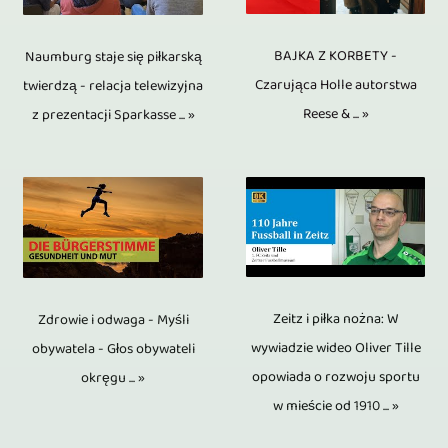
i
częścią
perspektyw,
dwie
seriach.
idzie
reportaży.
produkcji
stosujemy
kamery,
BAJKA Z KORBETY -
W
Naumburg staje się piłkarską
na
Tematyka
wideo
w
Czarująca Holle autorstwa
twierdzą - relacja telewizyjna
jeśli
przeciwieństwie
żadne
była
jest
Reese & ... »
z prezentacji Sparkasse ... »
tym
pytający
do
kompromisy.
tak
montaż
celu
nie
innych
Nagranie
różnorodna,
wideo.
metodę
ma
nośników
jest
jak
Podczas
wielokamerową.
być
danych,
co
zgłaszane
cięcia
Polegamy
pokazywany
płyty
najmniej
miejsca.
materiału
na
na
CD,
w
Zeitz i piłka nożna: W
Zdrowie i odwaga - Myśli
Tematyka
wideo
nowoczesnych
zdjęciu
DVD
wywiadzie wideo Oliver Tille
obywatela - Głos obywateli
4K/UHD.
obejmowała
ścieżki
kamerach,
podczas
opowiada o rozwoju sportu
okręgu ... »
i
Materiał
od
audio
w mieście od 1910 ... »
które
wywiadów
Blu-
wideo
bieżących
i