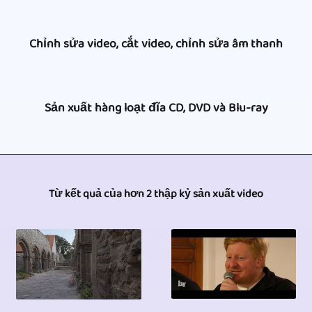
các
camera,
hoạt
buổi
Việc
Freier
động,
Chỉnh sửa video, cắt video, chỉnh sửa âm thanh
biểu
sử
Videoreporter
chúng
diễn
dụng
là
tôi
Tất
sân
một
Sản xuất hàng loạt đĩa CD, DVD và Blu-ray
đối
cũng
nhiên,
khấu,
số
tác
có
chỉ
buổi
máy
Freier
của
bề
ghi
hòa
quay
Videoreporter
bạn.
dày
âm
Từ kết quả của hơn 2 thập kỷ sản xuất video
nhạc,
cũng
cung
Máy
kinh
các
các
hữu
cấp
ảnh
nghiệm
buổi
bài
ích
sản
chuyên
trong
hòa
đọc,
cho
xuất
nghiệp
lĩnh
nhạc,
v.v.,
việc
hàng