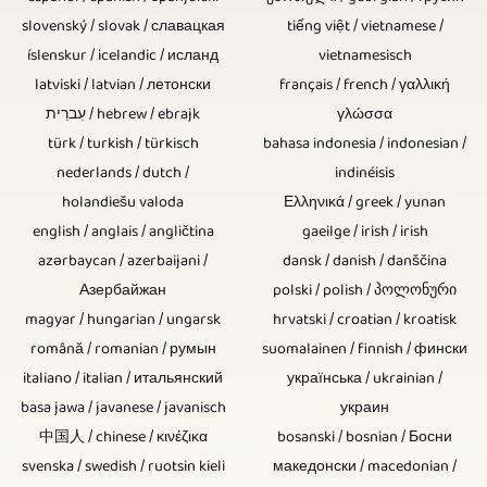
chuyện
CD
8K
hóa,
bổ
slovenský / slovak / славацкая
tiếng việt / vietnamese /
từ
với
thiếu
/
thi
íslenskur / icelandic / исланд
vietnamesisch
sung
xa
nhiều
linh
latviski / latvian / летонски
français / french / γαλλική
UHD-
đấu
được
được
người
עִברִית / hebrew / ebrajk
γλώσσα
kiện
II
thể
tích
türk / turkish / türkisch
bahasa indonesia / indonesian /
sử
được
điện
/
thao,
nederlands / dutch /
indinéisis
hợp,
dụng.
ghi
tử.
holandiešu valoda
Ελληνικά / greek / yunan
UHDTV2
bóng
đây
Các
lại
english / anglais / angličtina
gaeilge / irish / irish
Do
/
đá,
không
azərbaycan / azerbaijani /
dansk / danish / danščina
máy
trên
đó,
4320p.
bóng
Азербайжан
polski / polish / პოლონური
phải
ảnh
video,
những
magyar / hungarian / ungarsk
hrvatski / croatian / kroatisk
ném
là
được
thì
română / romanian / румын
suomalainen / finnish / фински
điểm
và
vấn
italiano / italian / итальянский
українська / ukrainian /
điều
việc
yếu
nhiều
basa jawa / javanese / javanisch
украин
đề.
khiển
sử
tiềm
中国人 / chinese / κινέζικα
bosanski / bosnian / Босни
hơn
Biểu
từ
dụng
svenska / swedish / ruotsin kieli
македонски / macedonian /
ẩn