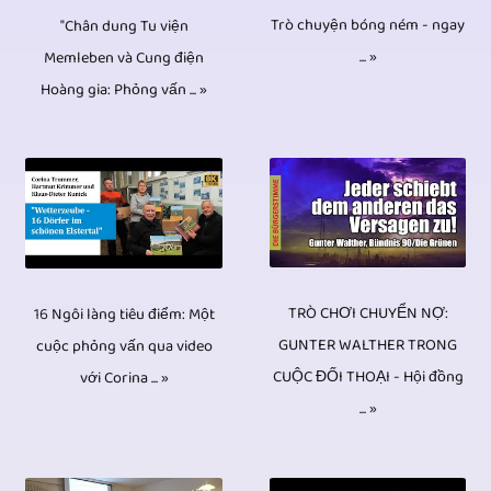
cùng
vực
sự
tất
Trò chuyện bóng ném - ngay
sản
"Chân dung Tu viện
loạt
loại
này.
kiện,
... »
Memleben và Cung điện
nhiên
xuất
đĩa
được
Hàng
phỏng
Hoàng gia: Phỏng vấn ... »
là
video
CD,
sử
trăm
vấn
một
các
DVD
dụng.
phóng
và
số
vòng
và
Điều
sự
thảo
máy
đàm
Blu-
này
truyền
luận,
ảnh
phán,
ray.
đảm
hình,
v.v.
được
phỏng
Trái
TRÒ CHƠI CHUYỂN NỢ:
16 Ngôi làng tiêu điểm: Một
bảo
video
là
sử
vấn,
GUNTER WALTHER TRONG
ngược
cuộc phỏng vấn qua video
chất
và
không
dụng.
CUỘC ĐỐI THOẠI - Hội đồng
với Corina ... »
sự
với
lượng
phóng
đủ.
... »
Nếu
kiện
các
hình
sự
Sau
nhiều
thảo
phương
ảnh
đã
khi