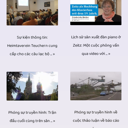
khu
luận,
tiện
giống
được
quay
vực
v.v.
lưu
hệt
sản
video,
khác
Đối
trữ
nhau
xuất
việc
nhau
với
khác,
ngay
Lịch sử sản xuất đàn piano ở
Sự kiện thông tin:
và
chỉnh
của
các
đĩa
Zeitz: Một cuộc phỏng vấn
Heimtaverein Teuchern cung
cả
phát
sửa
bản
cuộc
qua video với ... »
cấp cho các câu lạc bộ ... »
CD,
với
sóng.
video
trình
phỏng
DVD
4K
Hoạt
chắc
bày
vấn
và
/
động
chắn
sân
đơn
Blu-
UHD.
này
sẽ
khấu
giản
ray
Tài
dẫn
theo
được
chỉ
có
liệu
đến
sau.
Phóng sự truyền hình về
Phóng sự truyền hình: Trận
ghi
với
những
video
nhiều
cuộc thảo luận về báo cáo
đấu cuối cùng trên sân ... »
Khi
lại
một