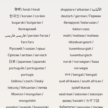
được
thực
xuất
thiết
nghiệp.
và
xem
हिन्दी / hindi / hindi
shqiptare / albanian / الألبانية
hiện
hiện
kế
Freier
tin
한국인 / korean / coréen
deutsch / german / Герман
và
việc
trong
để
bugarski / bulgarian /
беларускі / belarusian /
Videoreporter
tức
điều
này
hình.
болгарский
bielorrusso
tồn
cũng
hiện
chỉnh.
فارسی فارسی / persian farsia /
malti / maltese / maltees
bằng
Nếu
tại
cung
tại,
fars fars
lëtzebuergesch /
Nếu
phương
một
mãi
Русский / russian / орыс
luxembourgish /
cấp
sự
văn
pháp
cuộc
Српски / serbian / servisch
luxemburgisch
mãi.
khả
kiện
bản
日本 / japanese / japanski
norsk / norwegian / basa
nhiều
phỏng
Đĩa
năng
xã
português / portuguese /
norwegia
và
camera.
vấn
Blu-
portugis
বাংলা / bengali / bengali
sản
hội,
tài
Máy
hoặc
čeština / czech / český
suid afrikaans / south african /
ray,
xuất
sự
liệu
lietuvių / lithuanian / литва
sydafrikansk
ảnh
cuộc
DVD
video
kiện
Монгол / mongolian /
eesti keel / estonian / estonjan
hình
điều
trò
và
mongolisht
қазақ / kazakh / カザフ語
ở
văn
ảnh
khiển
español / spanish / španjolski
ქართული / georgian / грузин