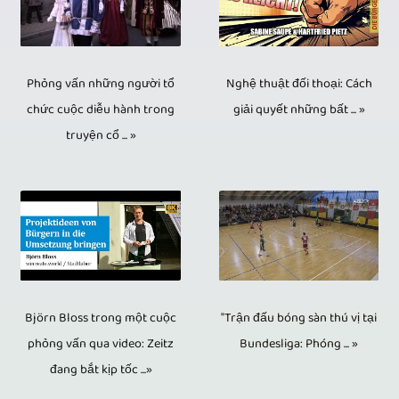
bạn
để
nhỏ.
Việc
phóng
Bước
có
phỏng
Đĩa
chỉnh
sự
tiếp
thể
vấn,
CD,
sửa
đã
theo
Nghệ thuật đối thoại: Cách
Phỏng vấn những người tổ
ghi
vòng
DVD
video
giải quyết những bất ... »
chức cuộc diễu hành trong
được
sau
lại
đàm
và
truyện cổ ... »
được
sản
khi
các
phán,
Blu-
thực
xuất
quay
khu
sự
ray
hiện
và
video
vực
kiện
mang
bằng
phát
là
khác
thảo
lại
phần
sóng.
cắt
nhau
luận,
những
mềm
Hoạt
video
của
"Trận đấu bóng sàn thú vị tại
Björn Bloss trong một cuộc
v.v.
lợi
chuyên
động
hoặc
Bundesliga: Phóng ... »
phỏng vấn qua video: Zeitz
buổi
Nếu
thế
nghiệp
này
đang bắt kịp tốc ...»
chỉnh
biểu
người
đặc