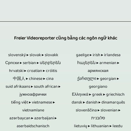
trên
dẫn
sửa
diễn
hỏi
biệt
máy
đến
video.
từ
không
so
tính
nhiều
Một
các
được
với
hiệu
địa
phần
góc
xuất
Freier Videoreporter cũng bằng các ngôn ngữ khác
các
suất
điểm
quan
nhìn
hiện
phương
cao.
cho
trọng
slovenský ▸ slovak ▸ slovakk
gaeilge ▸ irish ▸ irlandesa
khác
trong
tiện
Freier
Српски ▸ serbian ▸ սերբերեն
հայերեն ▸ armenian ▸
nhiều
của
nhau.
hình
lưu
hrvatski ▸ croatian ▸ cróitis
армянская
Videoreporter
chủ
việc
Máy
中国人 ▸ chinese ▸ cina
ქართული ▸ georgian ▸
trong
trữ
đã
đề
chỉnh
suid afrikaans ▸ south african ▸
georgiano
ảnh
các
khác
cung
јужноафрички
Ελληνικά ▸ greek ▸ griechisch
khác
sửa
điều
cuộc
và
tiếng việt ▸ vietnamese ▸
dansk ▸ danish ▸ dinamarquês
cấp
nhau.
tài
khiển
vietnamlane
slovenščina ▸ slovenian ▸
phỏng
không
khả
Các
liệu
azərbaycan ▸ azerbaijani ▸
סלובנית
từ
vấn
chỉ
năng
aserbaidschanisch
lietuvių ▸ lithuanian ▸ leedu
chủ
video