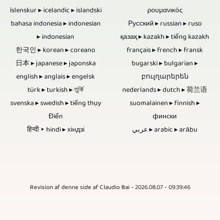
các
thanh.
nhau
íslenskur ▸ icelandic ▸ islandski
ρουμανικός
đủ.
cứng
sự
Trong
bahasa indonesia ▸ indonesian
Русский ▸ russian ▸ ruso
chỉ
Nhiều
là
▸ indonesian
қазақ ▸ kazakh ▸ tiếng kazakh
kiện
quá
từ
hơn
có
한국인 ▸ korean ▸ coreano
français ▸ french ▸ fransk
văn
trình
một
日本 ▸ japanese ▸ japonska
bugarski ▸ bulgarian ▸
hai
hạn.
hóa
chỉnh
english ▸ anglais ▸ engelsk
բուլղարերեն
điểm
máy
Đĩa
türk ▸ turkish ▸ তুর্কি
nederlands ▸ dutch ▸ 荷兰语
và
sửa,
trung
ảnh
Blu-
svenska ▸ swedish ▸ tiếng thụy
suomalainen ▸ finnish ▸
thể
video
tâm.
Điển
фински
luôn
ray,
thao,
được
हिन्दी ▸ hindi ▸ хіндзі
عربي ▸ arabic ▸ arābu
Bằng
cần
DVD
các
hoàn
cách
thiết
và
sự
thành
này,
khi
CD
kiện
với
một
Revision af denne side af Claudio Bai - 2026.08.07 - 09:39:46
nói
thiếu
xã
biểu
người
đến
linh
hội
trưng,