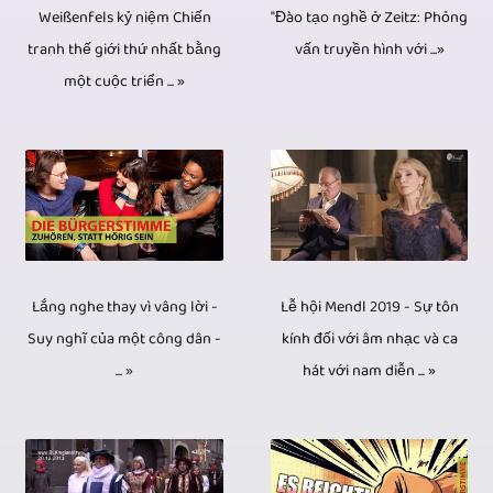
nghiệm
buổi
dụng
"Đào tạo nghề ở Zeitz: Phỏng
tại
Weißenfels kỷ niệm Chiến
cấp
dụng.
trong
hòa
vấn truyền hình với ...»
tranh thế giới thứ nhất bằng
phương
như
đĩa
Về
lĩnh
nhạc,
một cuộc triển ... »
pháp
thế
CD,
cơ
vực
phỏng
nhiều
nào,
DVD
bản,
này.
vấn,
camera.
một
và
ít
Hàng
v.v.
Tính
số
Blu-
nhất
trăm
chỉ
năng
máy
ray
4K
phóng
là
quay
quay
của
Lễ hội Mendl 2019 - Sự tôn
Lắng nghe thay vì vâng lời -
/
sự
một
video
cũng
kính đối với âm nhạc và ca
bạn
Suy nghĩ của một công dân -
UHD
truyền
mặt
nhiều
hát với nam diễn ... »
... »
được
với
được
hình,
của
camera
sử
số
ghi
video
đồng
giúp
dụng
lượng
lại.
và
tiền.