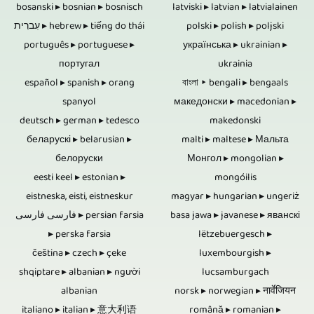
xa
chỉ
để
bosanski ▸ bosnian ▸ bosnisch
latviski ▸ latvian ▸ latvialainen
sản
đề
là
được
עִברִית ▸ hebrew ▸ tiếng do thái
polski ▸ polish ▸ poljski
với
lưu
xuất
trải
điều
português ▸ portuguese ▸
українська ▸ ukrainian ▸
sử
một
trữ.
video
португал
ukrainia
dài
chỉnh
dụng.
người,
Thời
español ▸ spanish ▸ orang
বাংলা ▸ bengali ▸ bengaals
ở
từ
và
Các
spanyol
македонски ▸ macedonian ▸
thì
hạn
8K
tin
trộn
deutsch ▸ german ▸ tedesco
makedonski
camera
hai
sử
/
беларускі ▸ belarusian ▸
malti ▸ maltese ▸ Мальта
tức
các
được
máy
dụng
белоруски
Монгол ▸ mongolian ▸
UHD-
và
bản
điều
eesti keel ▸ estonian ▸
mongóilis
ảnh
của
II
thông
nhạc
eistneska, eisti, eistneskur
magyar ▸ hungarian ▸ ungeriż
khiển
đôi
USB,
/
فارسی فارسی ▸ persian farsia
basa jawa ▸ javanese ▸ яванскі
tin
phim
theo
khi
thẻ
▸ perska farsia
lëtzebuergesch ▸
UHDTV2
hiện
hoặc
nhiều
čeština ▸ czech ▸ çeke
luxembourgish ▸
là
nhớ
/
tại
bản
shqiptare ▸ albanian ▸ người
lucsamburgach
cách
hoàn
và
4320p.
albanian
norsk ▸ norwegian ▸ नार्वेजियन
đến
âm
khác
toàn
ổ
italiano ▸ italian ▸ 意大利语
română ▸ romanian ▸