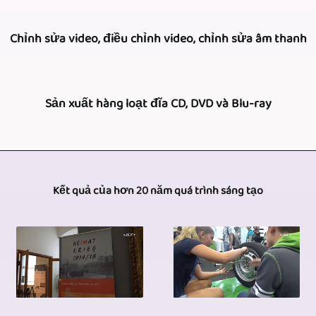
sản
hoạt
biểu
Tùy
xuất
động,
Chỉnh sửa video, điều chỉnh video, chỉnh sửa âm thanh
diễn
thuộc
video
chúng
sân
vào
nhiều
tôi
Có
khấu,
những
Sản xuất hàng loạt đĩa CD, DVD và Blu-ray
camera.
cũng
thể
các
gì
Máy
có
hiểu,
bài
khách
Freier
ảnh
thể
video
đọc,
hàng
Videoreporter
chuyên
rút
ghi
Kết quả của hơn 20 năm quá trình sáng tạo
v.v.,
muốn
cũng
nghiệp
ra
lại
chúng
và
là
cùng
được
các
tôi
tình
đối
loại
nhiều
sự
luôn
hình
tác
được
kinh
kiện,
sử
hiện
cung
sử