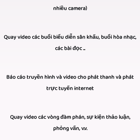
nhiều camera)
Freier
Quay video các buổi biểu diễn sân khấu, buổi hòa nhạc,
Videoreporter
các bài đọc ...
cung
cấp
Để
cho
Báo cáo truyền hình và video cho phát thanh và phát
quay
bạn
trực tuyến internet
video
khả
các
năng
Nhờ
buổi
Quay video các vòng đàm phán, sự kiện thảo luận,
quay
nhiều
hòa
phỏng vấn, v.v.
và
năm
nhạc,