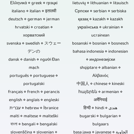
um
Ελληνικά ⋄ greek ⋄ грэцкі
auch
lietuvių ⋄ lithuanian ⋄ litauisch
gemastert
italiano ⋄ italian ⋄ इतालवी
Српски ⋄ serbian ⋄ serbiska
eine
den
werden
deutsch ⋄ german ⋄ jerman
қазақ ⋄ kazakh ⋄ kazakh
Veranstaltung
Verkauf
hrvatski ⋄ croatian ⋄
українська ⋄ ukrainian ⋄
sollen,
mit
хорватский
sind
ucrainean
können
svenska ⋄ swedish ⋄ スウェー
bosanski ⋄ bosnian ⋄ bosnesch
Publikum
Blu-
Sie
デンの
bahasa indonesia ⋄ indonesian
handelt.
ray-
dansk ⋄ danish ⋄ người Đan
⋄ индонезијски
diese
Wenn
mạch
Discs,
shqiptare ⋄ albanian ⋄
entsprechend
português ⋄ portuguese ⋄
Αλβανός
Interviews,
DVDs
liefern.
portugalski
中国人 ⋄ chinese ⋄ kineski
Gespräche
und
français ⋄ french ⋄ perancis
հայերեն ⋄ armenian ⋄
oder
english ⋄ anglais ⋄ engleski
CDs
अर्मेनियाई
हिन्दी ⋄ hindi ⋄ هندی
עִברִית ⋄ hebrew ⋄ İbranice
Diskussionsrunden
für
malti ⋄ maltese ⋄ malteški
bugarski ⋄ bulgarian ⋄
ohne
Musik
বাংলা ⋄ bengali ⋄ bengalski
bulgaars
Publikum
slovenščina ⋄ slovenian ⋄
und
basa jawa ⋄ javanese ⋄ الجاوية