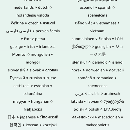
בלארוסית
լյուքսեմբուրգերեն
zu
oder
mehreren
nederlands ⋄ dutch ⋄
diese
español ⋄ spanish ⋄
werden,
Material
holandiešu valoda
španielčina
Personen
potentiellen
um
aus
čeština ⋄ czech ⋄ чэшскі
tiếng việt ⋄ vietnamese ⋄
handelt.
Schwachstellen
فارسی فارسی ⋄ persian farsia
vietnam
TV-
anderen
Fernsteuerbare
⋄ farsia persa
und
suomalainen ⋄ finnish ⋄ ফিনিশ
Beiträge
Quellen.
gaeilge ⋄ irish ⋄ irlandesa
ქართული ⋄ georgian ⋄ ジョ
Kameras
Ursachen
und
Wenn
Монгол ⋄ mongolian ⋄
ージア語
würde
für
mongol
íslenskur ⋄ icelandic ⋄ izlandi
Video-
ggf.
zum
slovenský ⋄ slovak ⋄ словак
Datenverluste.
norsk ⋄ norwegian ⋄ norveçli
Reportagen
die
Русский ⋄ russian ⋄ russe
română ⋄ romanian ⋄
Einsatz
Als
produzieren.
Tonspuren
eesti keel ⋄ estonian ⋄
roemeense
kommen,
Erinnerung,
estonština
عربي ⋄ arabic ⋄ arabesch
einer
wenn
magyar ⋄ hungarian ⋄
zum
latviski ⋄ latvian ⋄ ლატვიური
Konzertaufzeichnung
мађарски
polski ⋄ polish ⋄ Στίλβωση
es
Verschenken
neugemischt
日本 ⋄ japanese ⋄ Японский
македонски ⋄ macedonian ⋄
sich
oder
한국인 ⋄ korean ⋄ korejski
makedonietis
und