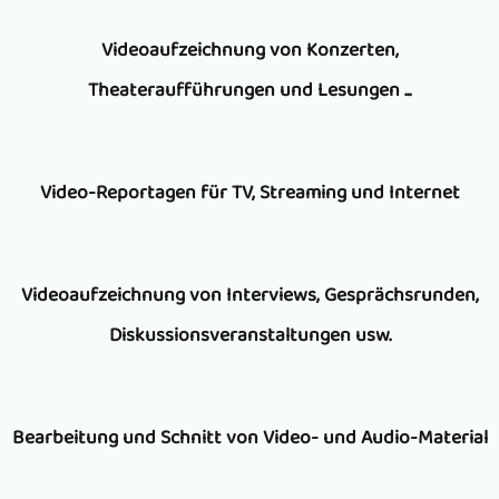
Freier
Videoaufzeichnung von Konzerten,
Videoreporter
Theateraufführungen und Lesungen ...
bietet
Ihnen
Die
die
Video-Reportagen für TV, Streaming und Internet
Videoaufzeichnung
Video-
von
Aufzeichnung
Durch
Theateraufführungen,
Videoaufzeichnung von Interviews, Gesprächsrunden,
mit
langjährige
Konzerten,
Diskussionsveranstaltungen usw.
mehreren
Tätigkeit
Lesungen
Kameras
verfügen
etc.
Je
gleichzeitig.
wir
Bearbeitung und Schnitt von Video- und Audio-Material
erfolgt
nach
Wir
auch
natürlich
dem,