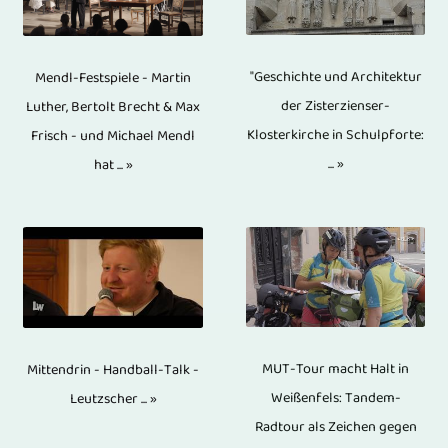
Fragensteller
CDs,
Videomaterial
Orte
Videoschnitt.
Die
bei
DVDs
auf
waren
Die
sehr
Interviews
und
"Geschichte und Architektur
Mendl-Festspiele - Martin
Hochleistungsrechnern
sehr
Audiospuren
abwechslungsreiche
mit
der Zisterzienser-
Luther, Bertolt Brecht & Max
Blu-
geschnitten.
unterschiedlich
bzw.
Klosterkirche in Schulpforte:
Frisch - und Michael Mendl
Ausrichtung
nur
ray-
Freier
udn
Tonspuren
... »
hat ... »
der
einer
Discs
Videoreporter
vielfälltig.
müssen
Kameras
Person
gegenüber
bietet
Darunter
gesichtet
erfolgt
nicht
anderen
die
waren
und
von
im
Speichermedien
Möglichkeit,
aktuelle
angepasst
einem
Bild
besondere
Videos
Nachrichten
werden,
zentralen
zu
Vorteile.
MUT-Tour macht Halt in
ebenfalls
Mittendrin - Handball-Talk -
und
wenn
Punkt.
sehen
Die
Weißenfels: Tandem-
Leutzscher ... »
in
Informationen,
das
5
Radtour als Zeichen gegen
sein
Sicherheit
8K