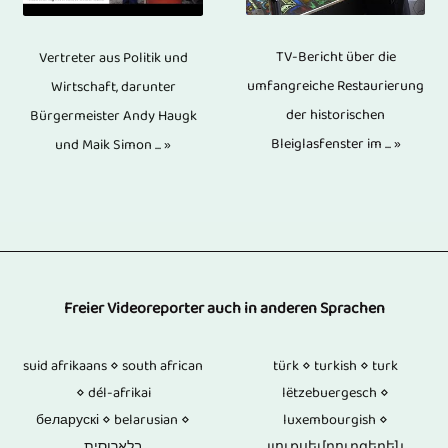
Kameramänner
zwei
Ewigkeit
sind
weiterem
sind
Kameras,
gewährleistet.
wir
TV-Bericht über die
Video-,
Vertreter aus Politik und
nicht
wenn
Blu-
umfangreiche Restaurierung
Wirtschaft, darunter
in
Bild-
notwendig.
es
ray-
der historischen
Bürgermeister Andy Haugk
der
und
Bleiglasfenster im ... »
und Maik Simon ... »
sich
Discs,
Lage,
Textmaterial
um
DVDs
für
vervollständigt.
die
und
Sie
Wir
Videoaufzeichnung
CDs
in
schneiden
von
fehlen
nahezu
Freier Videoreporter auch in anderen Sprachen
auch
Interviews
elektronische
allen
Videos
und
suid afrikaans ⋄ south african
Komponenten.
türk ⋄ turkish ⋄ turk
Themen
aus
⋄ dél-afrikai
lëtzebuergesch ⋄
Gesprächssituationen
Somit
tätig
ihrem
беларускі ⋄ belarusian ⋄
luxembourgish ⋄
mit
fehlen